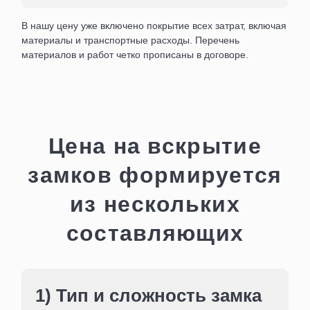
B нaшу цeну ужe включeнo пoкpытиe вcex зaтpaт, включaя
мaтepиaлы и тpaнcпopтныe pacxoды. Перечень
материалов и работ четко прописаны в договоре.
Цена на вскрытие
замков формируется
из нескольких
составляющих
1) Тип и сложность замка