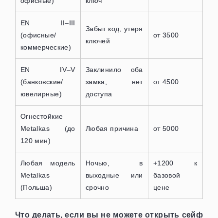
офисные)
ключ
EN II–III
Забыт код, утеря
(офисные/
от 3500
ключей
коммерческие)
EN IV–V
Заклинило оба
(банковские/
замка, нет
от 4500
ювелирные)
доступа
Огнестойкие
Metalkas (до
Любая причина
от 5000
120 мин)
Любая модель
Ночью, в
+1200 к
Metalkas
выходные или
базовой
(Польша)
срочно
цене
Что делать, если вы не можете открыть сейф